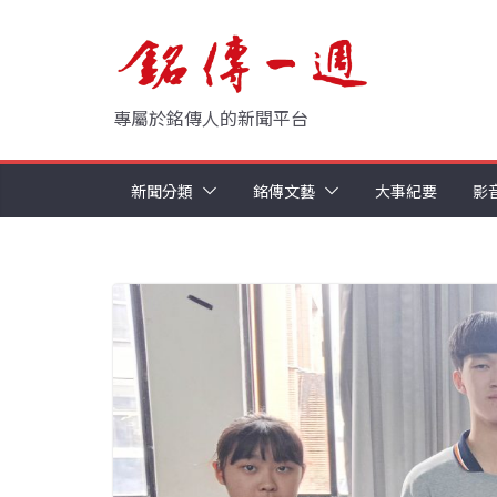
Skip
to
content
專屬於銘傳人的新聞平台
新聞分類
銘傳文藝
大事紀要
影