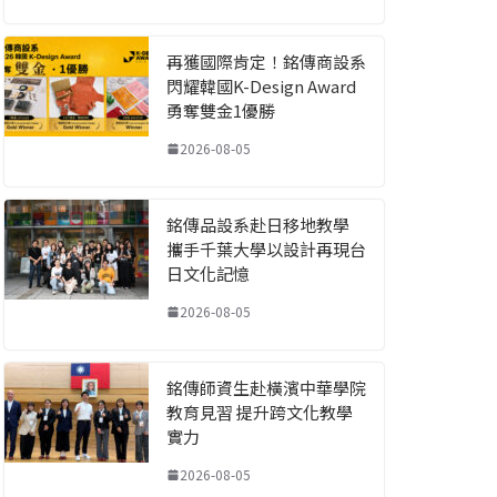
再獲國際肯定！銘傳商設系
閃耀韓國K-Design Award
勇奪雙金1優勝
2026-08-05
銘傳品設系赴日移地教學
攜手千葉大學以設計再現台
日文化記憶
2026-08-05
銘傳師資生赴橫濱中華學院
教育見習 提升跨文化教學
實力
2026-08-05