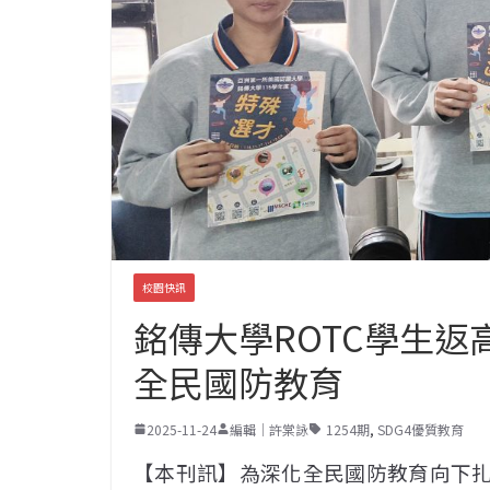
校園快訊
銘傳大學ROTC學生返
全民國防教育
2025-11-24
編輯｜許棠詠
1254期
,
SDG4優質教育
【本刊訊】為深化全民國防教育向下扎