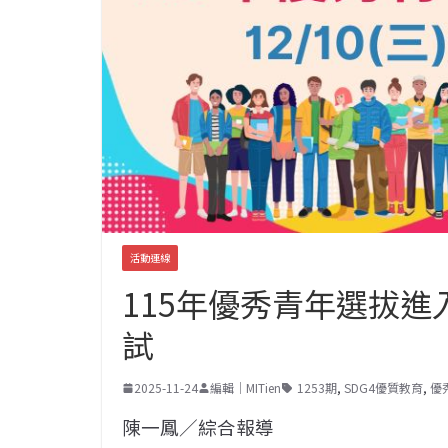
活動連線
115年優秀青年選拔進入
試
2025-11-24
編輯｜MITien
1253期
,
SDG4優質教育
,
優
陳一鳳／綜合報導