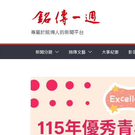
Skip
to
content
專屬於銘傳人的新聞平台
新聞分類
銘傳文藝
大事紀要
影