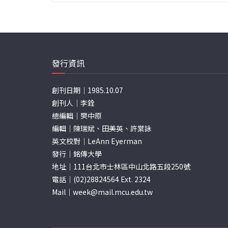
發行資訊
創刊日期｜1985.10.07
創刊人｜李銓
總編輯｜樊中原
編輯｜陳瑞斌、田美英、許棠詠
英文校對｜LeAnn Eyerman
發行｜銘傳大學
地址｜111台北市士林區中山北路五段250號
電話｜(02)28824564 Ext. 2324
Mail｜
week@mail.mcu.edu.tw