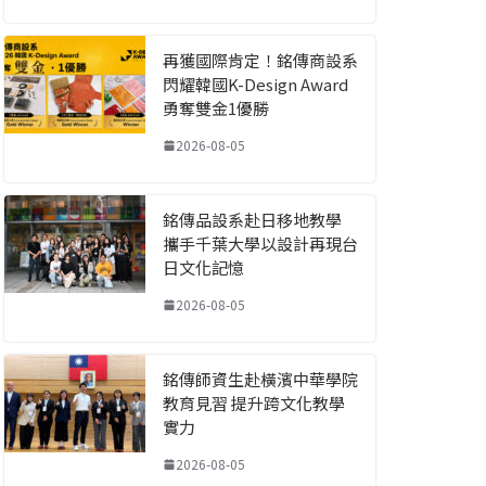
再獲國際肯定！銘傳商設系
閃耀韓國K-Design Award
勇奪雙金1優勝
2026-08-05
銘傳品設系赴日移地教學
攜手千葉大學以設計再現台
日文化記憶
2026-08-05
銘傳師資生赴橫濱中華學院
教育見習 提升跨文化教學
實力
2026-08-05