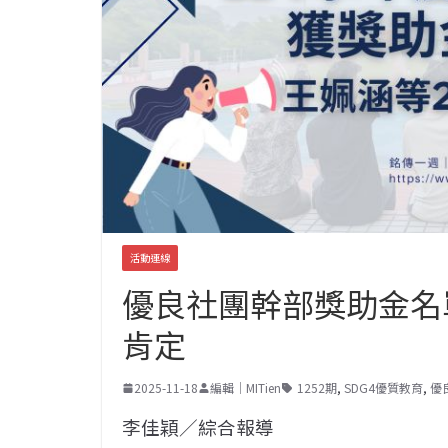
活動連線
優良社團幹部獎助金名
肯定
2025-11-18
編輯｜MITien
1252期
,
SDG4優質教育
,
優
李佳穎／綜合報導