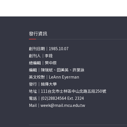
發行資訊
創刊日期｜1985.10.07
創刊人｜李銓
總編輯｜樊中原
編輯｜陳瑞斌、田美英、許棠詠
英文校對｜LeAnn Eyerman
發行｜銘傳大學
地址｜111台北市士林區中山北路五段250號
電話｜(02)28824564 Ext. 2324
Mail｜
week@mail.mcu.edu.tw