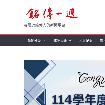
Skip
to
content
專屬於銘傳人的新聞平台
新聞分類
銘傳文藝
大事紀要
影