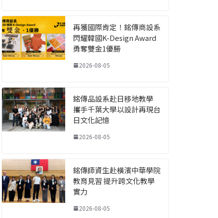
再獲國際肯定！銘傳商設系
閃耀韓國K-Design Award
勇奪雙金1優勝
2026-08-05
銘傳品設系赴日移地教學
攜手千葉大學以設計再現台
日文化記憶
2026-08-05
銘傳師資生赴橫濱中華學院
教育見習 提升跨文化教學
實力
2026-08-05