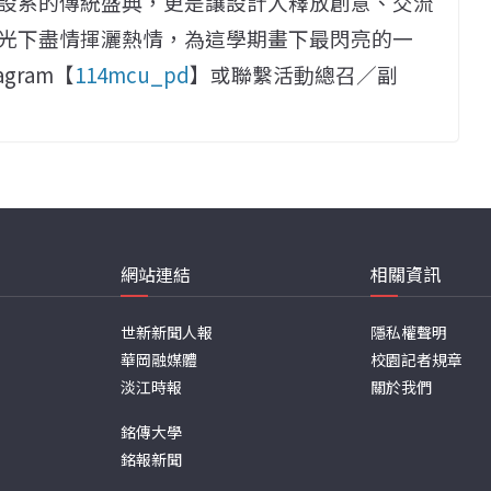
設系的傳統盛典，更是讓設計人釋放創意、交流
光下盡情揮灑熱情，為這學期畫下最閃亮的一
gram【
114mcu_pd
】或聯繫活動總召／副
網站連結
相關資訊
世新新聞人報
隱私權聲明
華岡融媒體
校園記者規章
淡江時報
關於我們
銘傳大學
銘報新聞