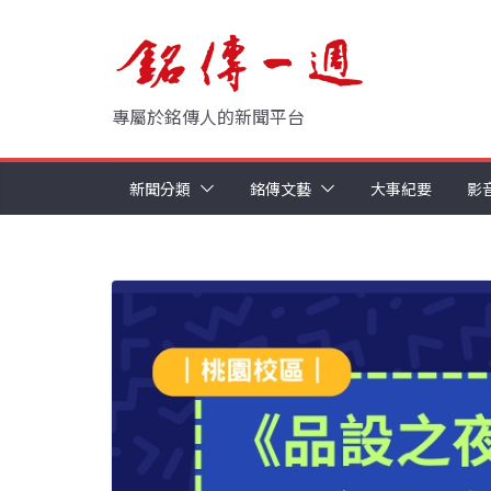
Skip
to
content
專屬於銘傳人的新聞平台
新聞分類
銘傳文藝
大事紀要
影