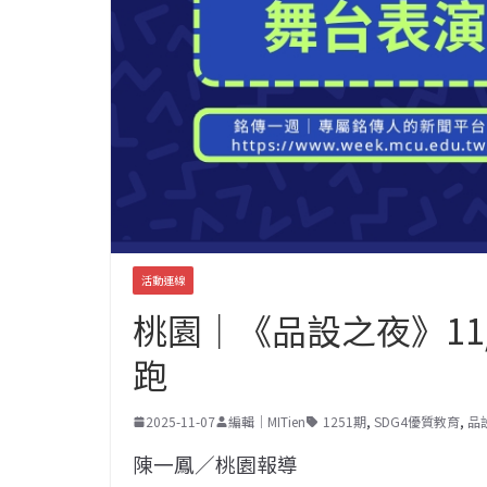
活動連線
桃園｜《品設之夜》11
跑
2025-11-07
編輯｜MITien
1251期
,
SDG4優質教育
,
品
陳一鳳／桃園報導