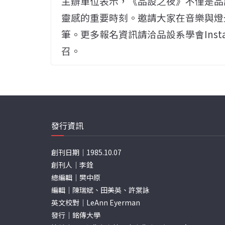
主辦單位表示，《品設之夜》不僅是品
靈感的重要時刻。邀請大家在音樂與燈
筆。更多報名資訊請洽品設系學會Insta
召。
發行資訊
創刊日期｜1985.10.07
創刊人｜李銓
總編輯｜樊中原
編輯｜陳瑞斌、田美英、許棠詠
英文校對｜LeAnn Eyerman
發行｜銘傳大學