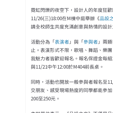
霓虹閃爍的夜空下，設計人的年度狂歡
11/26(三)18:00在M棟中庭舉辦《
品設
請全校師生共度充滿創意與熱情的設計
活動分為「
表演者
」與「
參與者
」兩類
止。表演形式不限，歌唱、舞蹈、樂團
我魅力者皆歡迎報名。報名保證金每組2
與11/21中午12:00於M404前長桌。
同時，活動也開放一般參與者報名至11
交朋友、感受現場熱度的同學都能參加
200至250元。