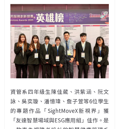
資管系四年級生陳佳葳、洪紫涵、阮文
詠、吳奕璇、潘憶瑋、詹子萱等6位學生
的專題作品「SightMoveX新視界」獲
「友達智慧場域與ESG應用組」佳作。是