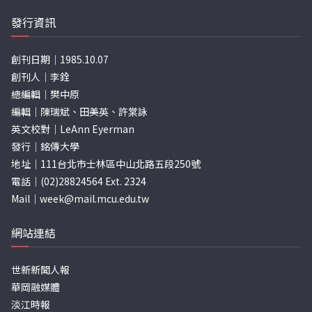
發行資訊
創刊日期｜1985.10.07
創刊人｜李銓
總編輯｜樊中原
編輯｜陳瑞斌、田美英、許棠詠
英文校對｜LeAnn Eyerman
發行｜銘傳大學
地址｜111台北市士林區中山北路五段250號
電話｜(02)28824564 Ext. 2324
Mail｜
week@mail.mcu.edu.tw
網站連結
世新新聞人報
華岡融媒體
淡江時報