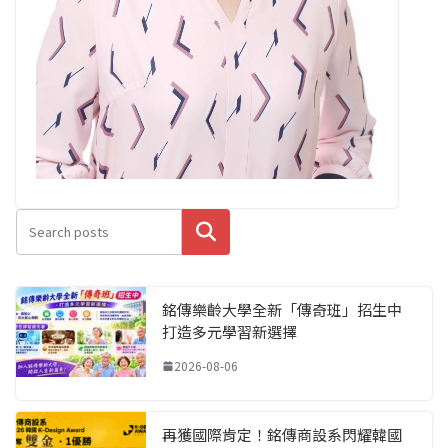
搜尋
銘傳樂齡大學全新「傳奇班」招生中
打造多元學習新選擇
2026-08-06
再獲國際肯定！銘傳商設系閃耀韓國