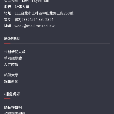
英文校對｜LeAnn Eyerman
發行｜銘傳大學
地址｜111台北市士林區中山北路五段250號
電話｜(02)28824564 Ext. 2324
Mail｜
week@mail.mcu.edu.tw
網站連結
世新新聞人報
華岡融媒體
淡江時報
銘傳大學
銘報新聞
相關資訊
隱私權聲明
校園記者規章