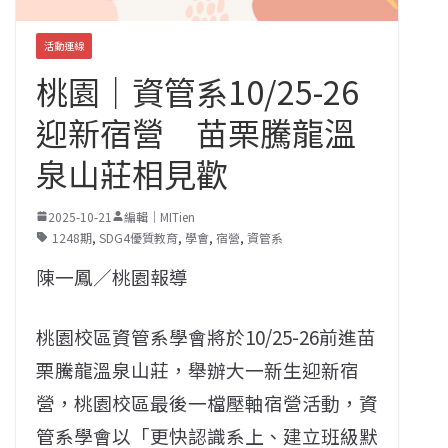
活動連線
桃園｜資管系10/25-26
迎新宿營 苗栗騰龍溫
泉山莊相見歡
2025-10-21
編輯｜MITien
1248期
,
SDG4優質教育
,
學會
,
宿營
,
資管系
陳一鳳／桃園報導
桃園校區資管系學會將於10/25-26前進苗
栗騰龍溫泉山莊，舉辦大一新生迎新宿
營，桃園校區最後一檔壓軸宿營活動，資
管系學會以「更快認識系上、建立班級默