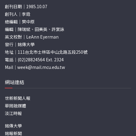
創刊日期｜1985.10.07
創刊人｜李銓
總編輯｜樊中原
編輯｜陳瑞斌、田美英、許棠詠
英文校對｜LeAnn Eyerman
發行｜銘傳大學
地址｜111台北市士林區中山北路五段250號
電話｜(02)28824564 Ext. 2324
Mail｜
week@mail.mcu.edu.tw
網站連結
世新新聞人報
華岡融媒體
淡江時報
銘傳大學
銘報新聞