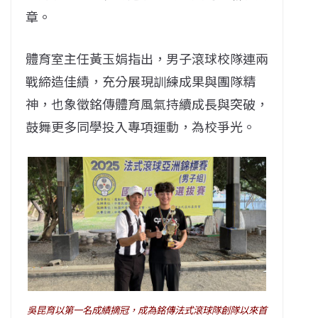
章。
體育室主任黃玉娟指出，男子滾球校隊連兩
戰締造佳績，充分展現訓練成果與團隊精
神，也象徵銘傳體育風氣持續成長與突破，
鼓舞更多同學投入專項運動，為校爭光。
吳昆育以第一名成績摘冠，成為銘傳法式滾球隊創隊以來首