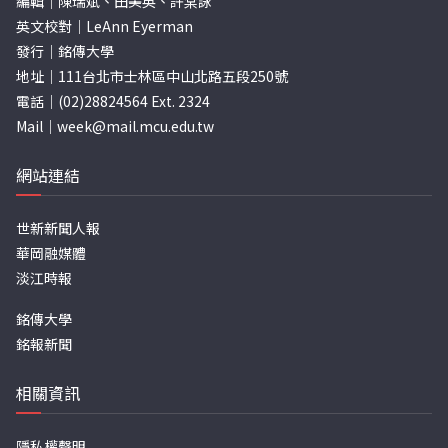
編輯｜陳瑞斌、田美英、許棠詠
英文校對｜LeAnn Eyerman
發行｜銘傳大學
地址｜111台北市士林區中山北路五段250號
電話｜(02)28824564 Ext. 2324
Mail｜
week@mail.mcu.edu.tw
網站連結
世新新聞人報
華岡融媒體
淡江時報
銘傳大學
銘報新聞
相關資訊
隱私權聲明