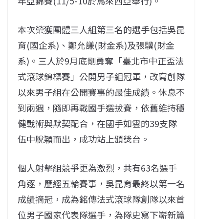
年亞錦賽(11/5-10於馬來西亞舉行)。
本次榮獲團體三人組第三名的選手包括吳昆
育(國企系)、鄭允謙(財金系)及張驥(財金
系)。三人於9月底剛勇奪「臺北市中正盃法
式滾球錦標賽」公開男子組冠軍，改寫創隊
以來男子組在公開賽事的最佳成績。休息不
到兩週，隨即再戰國手選拔賽，依舊維持穩
健戰術與默契配合，在國手如雲的39支隊
伍中脫穎而出，成功站上頒獎台。
個人射擊組競爭更為激烈，共有63名選手
角逐，歷經五輪賽事，吳昆育最終以第一名
成績摘冠，成為銘傳法式滾球隊創隊以來首
位男子國家代表隊選手，為隊史寫下嶄新篇