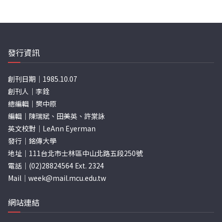
發行資訊
創刊日期｜1985.10.07
創刊人｜李銓
總編輯｜樊中原
編輯｜陳瑞斌、田美英、許棠詠
英文校對｜LeAnn Eyerman
發行｜銘傳大學
地址｜111台北市士林區中山北路五段250號
電話｜(02)28824564 Ext. 2324
Mail｜
week@mail.mcu.edu.tw
網站連結