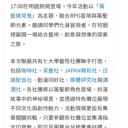
17:00在明園熱鬧登場。今年活動以「
萬
藝遇見鬼
」為主題，融合RPG冒險與萬聖
節元素，邀請同學們化身冒險者，在校園
裡展開一場結合藝術、創意與想像的探索
之旅。
本次聯展共有七大學藝性社團聯手打造，
包括
咖啡社
、
茶藝社
、
JAPAN親和社
、
日
語配音社
、動漫同好社、
媒體研究社
與
調
酒社
。各社團將以萬聖節角色登場，扮演
故事中的神秘場景，並透過特色攤位展現
不同文化與創作魅力。活動現場更設有集
章闖關挑戰，只要參觀各社攤位並集滿指
定印章數，即可至服務台兌換驚喜好禮。