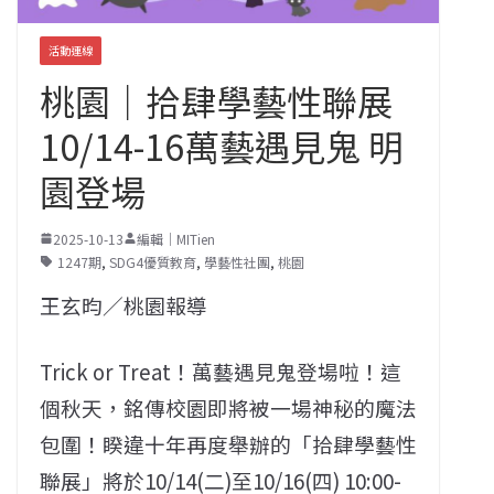
活動連線
桃園｜拾肆學藝性聯展
10/14-16萬藝遇見鬼 明
園登場
2025-10-13
編輯｜MITien
1247期
,
SDG4優質教育
,
學藝性社團
,
桃園
王玄昀／桃園報導
Trick or Treat！萬藝遇見鬼登場啦！這
個秋天，銘傳校園即將被一場神秘的魔法
包圍！睽違十年再度舉辦的「拾肆學藝性
聯展」將於10/14(二)至10/16(四) 10:00-