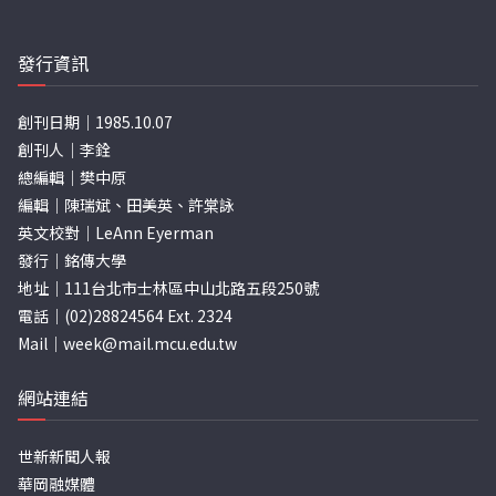
發行資訊
創刊日期｜1985.10.07
創刊人｜李銓
總編輯｜樊中原
編輯｜陳瑞斌、田美英、許棠詠
英文校對｜LeAnn Eyerman
發行｜銘傳大學
地址｜111台北市士林區中山北路五段250號
電話｜(02)28824564 Ext. 2324
Mail｜
week@mail.mcu.edu.tw
網站連結
世新新聞人報
華岡融媒體