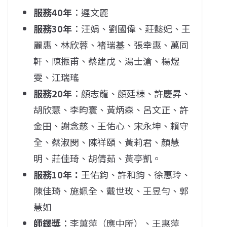
服務40年
：遲文麗
服務30年
：汪娟、劉國偉、莊懿妃、王
麗惠、林欣蓉、褚瑞基、張幸惠、萬同
軒、陳振甫、蔡建戊、湯士滄、楊煜
雯、江瑞瑤
服務20年
：顏志龍、顏廷棟、許慶昇、
胡欣慧、李昀寰、黃炳森、呂文正、許
金田、謝念慈、王佑心、宋永坤、賴守
全、蔡淑閔、陳祥頤、黃莉君、顏慧
明、莊佳琦、胡倩茹、黃亭凱。
服務10年：
王佑鈞、許和鈞、徐惠玲、
陳佳琦、施姵全、戴世玫、王昱勻、郭
慧如
師鐸獎
：
李蕙萍
（應中所）、
王惠萍