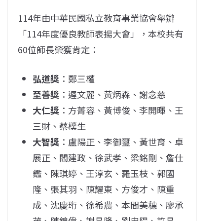
114年由中華民國私立教育事業協會舉辦
「114年度優良教師表揚大會」，本校共有
60位師長榮獲肯定：
弘道獎
：鄭三權
至善獎
：遲文麗、黃炳森、謝念慈
大仁獎
：方菁容、黃博俊、李開暉、王
三財、蔡樸生
大智獎
：盧陽正、李御璽、黃世育、卓
展正、閻建政、徐武孝、梁銘剛、詹仕
鑑、陳琪婷、王淳玄、羅玉枝、郭國
隆、張其羽、陳耀東、方俊才、陳重
成、沈慶珩、徐希農、本間美穗、廖承
茂、陳錦偉、謝昌隆、劉忠陽、許昌