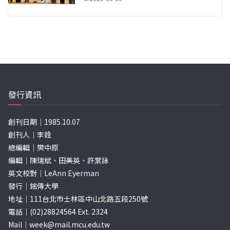
發行資訊
創刊日期｜1985.10.07
創刊人｜李銓
總編輯｜樊中原
編輯｜陳瑞斌、田美英、許棠詠
英文校對｜LeAnn Eyerman
發行｜銘傳大學
地址｜111台北市士林區中山北路五段250號
電話｜(02)28824564 Ext. 2324
Mail｜
week@mail.mcu.edu.tw