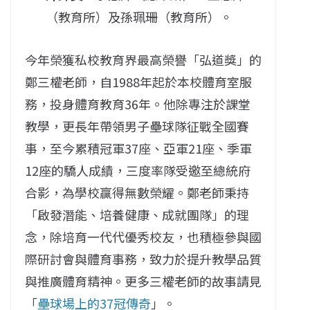
（教育所）及
孫珮珊
（教育所）。
今年榮獲私校教育界最高榮譽「弘道獎」的
鄭三權老師，自1988年起於本校體育室服
務，投身體育教育36年。他除專注於課堂
教學，更長年帶領男子壘球隊征戰全國賽
事，至今累積冠軍37座、亞軍21座、季軍
12座的驕人成績，三度率隊受邀至總統府
合影，為學校贏得無數榮耀。鄭老師秉持
「啟發潛能、培養健康、成就團隊」的理
念，除培育一代代優秀校友，也積極參與國
際研討會與體育事務，致力於提升教學品質
與推廣體育精神。更多三權老師的故事請見
「
壘球場上的37冠傳奇
」。