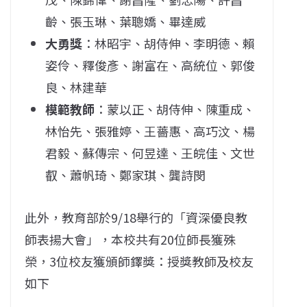
齡、張玉琳、葉聰嬌、畢達威
大勇獎
：林昭宇、胡侍伸、李明德、賴
姿伶、釋俊彥、謝富在、高統位、郭俊
良、林建華
模範教師
：蒙以正、胡侍伸、陳重成、
林怡先、張雅婷、王薔惠、高巧汶、楊
君毅、蘇傳宗、何昱達、王皖佳、文世
叡、蕭帆琦、鄭家琪、龔詩閔
此外，教育部於9/18舉行的「資深優良教
師表揚大會」，本校共有20位師長獲殊
榮，3位校友獲頒師鐸獎：授獎教師及校友
如下