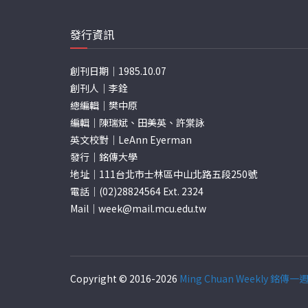
發行資訊
創刊日期｜1985.10.07
創刊人｜李銓
總編輯｜樊中原
編輯｜陳瑞斌、田美英、許棠詠
英文校對｜LeAnn Eyerman
發行｜銘傳大學
地址｜111台北市士林區中山北路五段250號
電話｜(02)28824564 Ext. 2324
Mail｜
week@mail.mcu.edu.tw
Copyright © 2016-2026
Ming Chuan Weekly 銘傳一