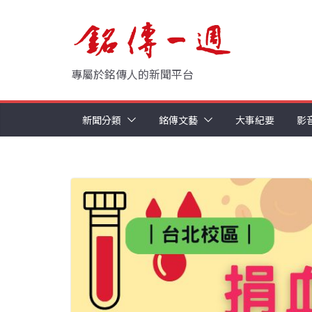
Skip
to
content
專屬於銘傳人的新聞平台
新聞分類
銘傳文藝
大事紀要
影