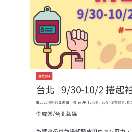
活動連線
台北 | 9/30-10/2
2025-09-30
編輯｜MITien
1245期
,
SDG4優質教育
,
捐
李威樂/台北報導
為響應公益並緩解醫療用血庫存壓力，台北校