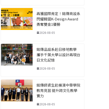
再獲國際肯定！銘傳商設系
閃耀韓國K-Design Award
勇奪雙金1優勝
2026-08-05
銘傳品設系赴日移地教學
攜手千葉大學以設計再現台
日文化記憶
2026-08-05
銘傳師資生赴橫濱中華學院
教育見習 提升跨文化教學
實力
2026-08-05