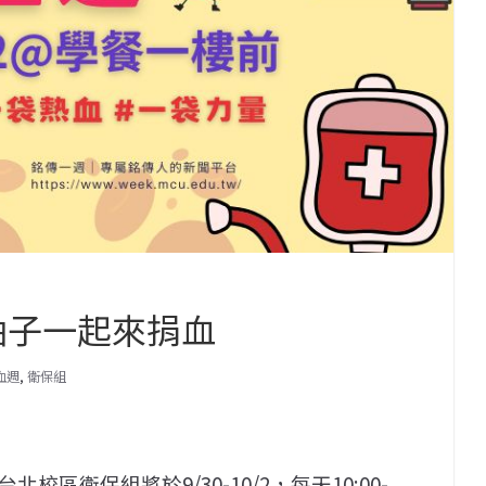
 捲起袖子一起來捐血
血週
,
衛保組
區衛保組將於9/30-10/2，每天10:00-