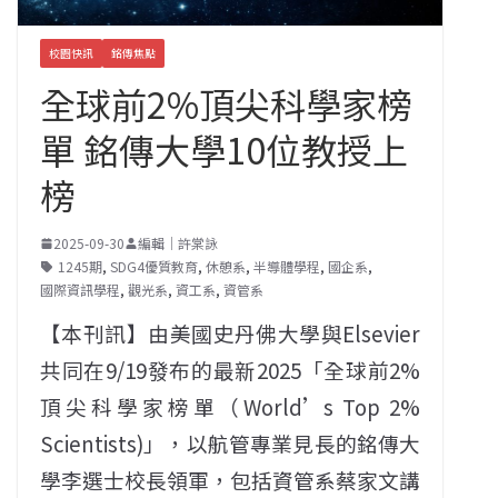
校園快訊
銘傳焦點
全球前2%頂尖科學家榜
單 銘傳大學10位教授上
榜
2025-09-30
編輯｜許棠詠
1245期
,
SDG4優質教育
,
休憩系
,
半導體學程
,
國企系
,
國際資訊學程
,
觀光系
,
資工系
,
資管系
【本刊訊】由美國史丹佛大學與Elsevier
共同在9/19發布的最新2025「全球前2%
頂尖科學家榜單（World’s Top 2%
Scientists)」，以航管專業見長的銘傳大
學李選士校長領軍，包括資管系蔡家文講