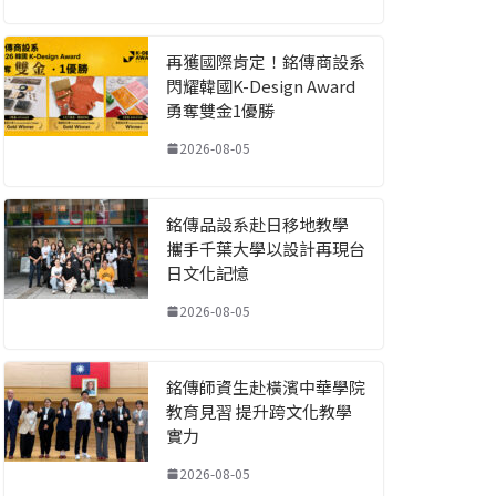
再獲國際肯定！銘傳商設系
閃耀韓國K-Design Award
勇奪雙金1優勝
2026-08-05
銘傳品設系赴日移地教學
攜手千葉大學以設計再現台
日文化記憶
2026-08-05
銘傳師資生赴橫濱中華學院
教育見習 提升跨文化教學
實力
2026-08-05