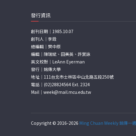
發行資訊
創刊日期｜1985.10.07
創刊人｜李銓
總編輯｜樊中原
編輯｜陳瑞斌、田美英、許棠詠
英文校對｜LeAnn Eyerman
發行｜銘傳大學
地址｜111台北市士林區中山北路五段250號
電話｜(02)28824564 Ext. 2324
Mail｜
week@mail.mcu.edu.tw
Copyright © 2016-2026
Ming Chuan Weekly 銘傳一