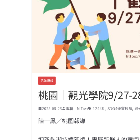
活動連線
桃園｜觀光學院9/27-
2025-09-23
編輯｜MITien
1244期
,
SDG4優質教育
,
觀
陳一鳳／桃園報導
迎新熱潮持續延燒！專屬新鮮人的宿營