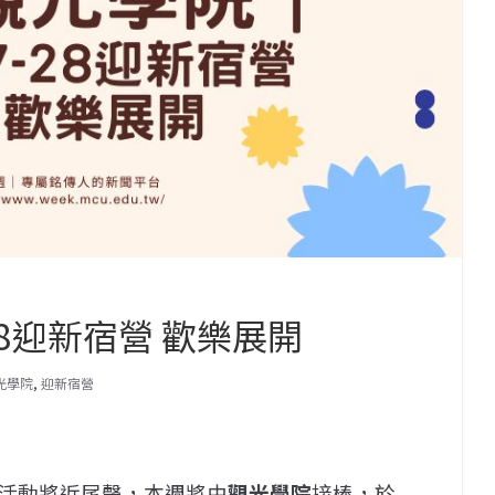
28迎新宿營 歡樂展開
光學院
,
迎新宿營
活動將近尾聲，本週將由
觀光學院
接棒，於