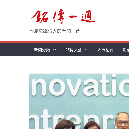
Skip
to
content
專屬於銘傳人的新聞平台
新聞分類
銘傳文藝
大事紀要
影