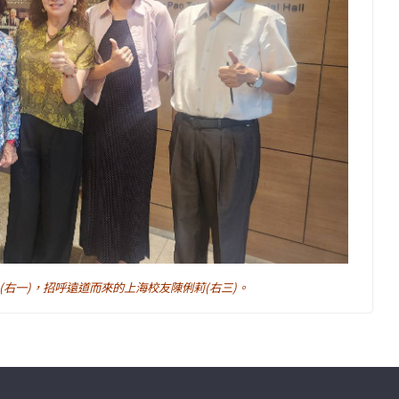
(右一)，招呼遠道而來的上海校友陳俐莉(右三)。