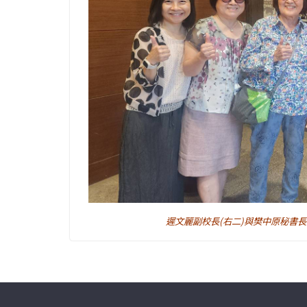
遲文麗副校長(右二)與樊中原秘書長