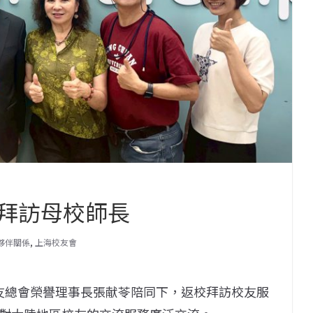
拜訪母校師長
的夥伴關係
,
上海校友會
校友總會榮譽理事長張献苓陪同下，返校拜訪校友服