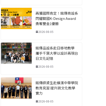
再獲國際肯定！銘傳商設系
閃耀韓國K-Design Award
勇奪雙金1優勝
2026-08-05
銘傳品設系赴日移地教學
攜手千葉大學以設計再現台
日文化記憶
2026-08-05
銘傳師資生赴橫濱中華學院
教育見習 提升跨文化教學
實力
2026-08-05