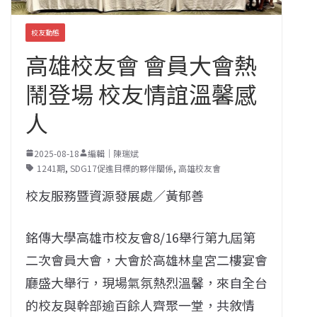
校友動態
高雄校友會 會員大會熱
鬧登場 校友情誼溫馨感
人
2025-08-18
編輯｜陳瑞斌
1241期
,
SDG17促進目標的夥伴關係
,
高雄校友會
校友服務暨資源發展處／黃郁善
銘傳大學高雄市校友會8/16舉行第九屆第
二次會員大會，大會於高雄林皇宮二樓宴會
廳盛大舉行，現場氣氛熱烈溫馨，來自全台
的校友與幹部逾百餘人齊聚一堂，共敘情