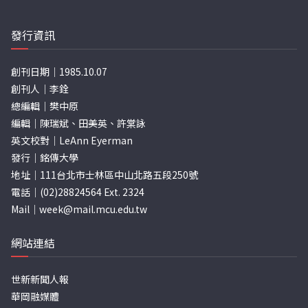
發行資訊
創刊日期｜1985.10.07
創刊人｜李銓
總編輯｜樊中原
編輯｜陳瑞斌、田美英、許棠詠
英文校對｜LeAnn Eyerman
發行｜銘傳大學
地址｜111台北市士林區中山北路五段250號
電話｜(02)28824564 Ext. 2324
Mail｜
week@mail.mcu.edu.tw
網站連結
世新新聞人報
華岡融媒體