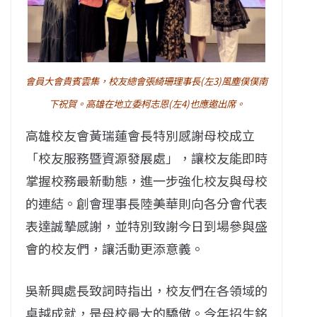
會員大會貴賓雲集，校友總會張綺珊理事長(左3)風塵僕僕南
下祝賀。高雄在地立委柯志恩(左4)也應邀出席。
高雄校友會黃瑞蓮會長特別感謝母校成立
「校友服務暨資源發展處」，讓校友能即時
掌握校務最新動態，進一步強化校友與母校
的連結。創會理事長陸美華則向各分會代表
表達誠摯感謝，並特別致謝今日到場參與盛
會的校友們，讓活動更添意義。
吳新興處長致詞時指出，校友們在各領域的
卓越成就，是母校最大的驕傲。今年招生銘