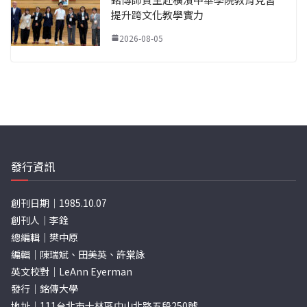
提升跨文化教學實力
2026-08-05
發行資訊
創刊日期｜1985.10.07
創刊人｜李銓
總編輯｜樊中原
編輯｜陳瑞斌、田美英、許棠詠
英文校對｜LeAnn Eyerman
發行｜銘傳大學
地址｜111台北市士林區中山北路五段250號