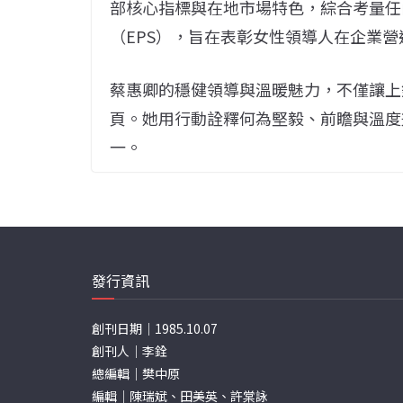
部核心指標與在地市場特色，綜合考量任
（EPS），旨在表彰女性領導人在企業
蔡惠卿的穩健領導與溫暖魅力，不僅讓上
頁。她用行動詮釋何為堅毅、前瞻與溫度
一。
發行資訊
創刊日期｜1985.10.07
創刊人｜李銓
總編輯｜樊中原
編輯｜陳瑞斌、田美英、許棠詠