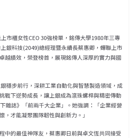
佳上市櫃女性CEO 30強榜單，銘傳大學1980年三專
上銀科技(2049)總經理暨永續長蔡惠卿，蟬聯上市
卓越績效，榮登榜首，展現銘傳人深厚的實力與國
領上銀穩步前行，深耕工業自動化與智慧製造領域，成
挑戰下逆勢成長，讓上銀成為滾珠螺桿與精密傳動
天下雜誌》「前兩千大企業」。她強調：「企業經營
懷，才能凝聚團隊韌性與創新力。」
程中的最佳神隊友，蔡惠卿日前與卓文恆共同接受