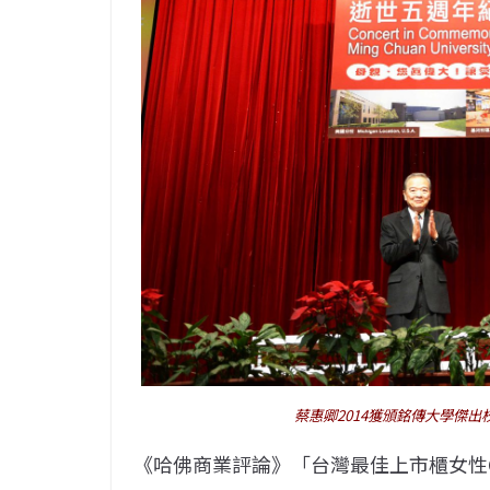
蔡惠卿2014獲頒銘傳大學傑
《哈佛商業評論》「台灣最佳上市櫃女性C