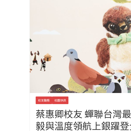
校友動態
校園快訊
蔡惠卿校友 蟬聯台灣最
毅與溫度領航上銀躍登