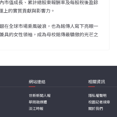
內市值成長、累計總股東報酬率及每股稅後盈餘
營運上的實質貢獻與影響力。
銀在全球市場乘風破浪，也為銘傳人寫下亮眼一
兼具的女性領袖，成為母校銘傳最驕傲的光芒之
網站連結
相關資訊
世新新聞人報
隱私權聲明
華岡融媒體
校園記者規章
淡江時報
關於我們