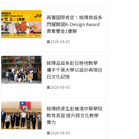
再獲國際肯定！銘傳商設系
閃耀韓國K-Design Award
勇奪雙金1優勝
2026-08-05
銘傳品設系赴日移地教學
攜手千葉大學以設計再現台
日文化記憶
2026-08-05
銘傳師資生赴橫濱中華學院
教育見習 提升跨文化教學
實力
2026-08-05