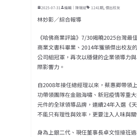
2025-07-31
編輯｜陳瑞斌
1241期
,
傑出校友
林妙影／綜合報導
《哈佛商業評論》7/30揭曉2025台灣最
商業文書科畢業、2014年獲頒傑出校友的
公司組冠軍，再次以穩健的企業領導力與
際影響力。
自2008年接任總經理以來，蔡惠卿帶
功帶領團隊在金融海嘯、新冠疫情等重大
元件的全球領導品牌，連續24年入選《
不能只有理性與效率，更要注入人味與關
身為上銀二代、現任董事長卓文恒接班過