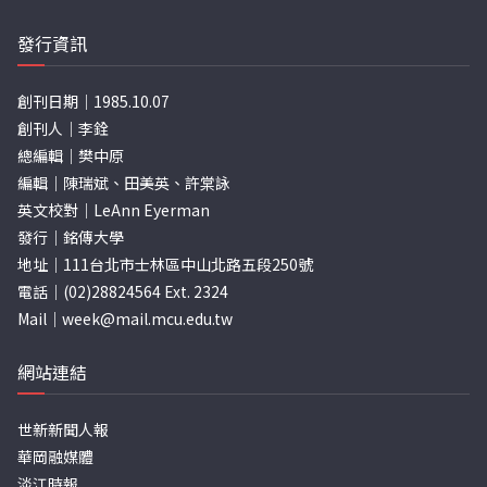
發行資訊
創刊日期｜1985.10.07
創刊人｜李銓
總編輯｜樊中原
編輯｜陳瑞斌、田美英、許棠詠
英文校對｜LeAnn Eyerman
發行｜銘傳大學
地址｜111台北市士林區中山北路五段250號
電話｜(02)28824564 Ext. 2324
Mail｜
week@mail.mcu.edu.tw
網站連結
世新新聞人報
華岡融媒體
淡江時報