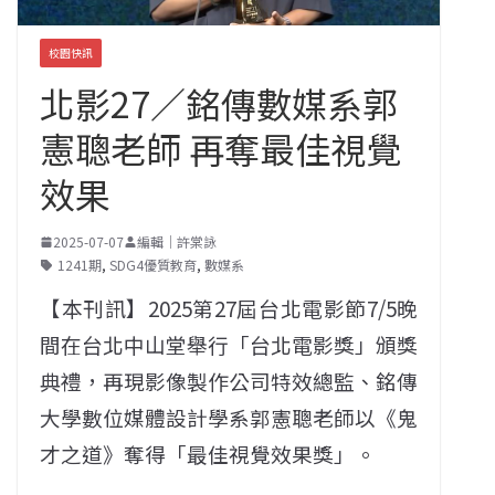
校園快訊
北影27／銘傳數媒系郭
憲聰老師 再奪最佳視覺
效果
2025-07-07
編輯｜許棠詠
1241期
,
SDG4優質教育
,
數媒系
【本刊訊】2025第27屆台北電影節7/5晚
間在台北中山堂舉行「台北電影獎」頒獎
典禮，再現影像製作公司特效總監、銘傳
大學數位媒體設計學系郭憲聰老師以《鬼
才之道》奪得「最佳視覺效果獎」。