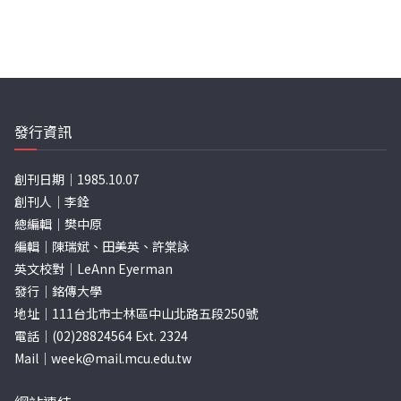
發行資訊
創刊日期｜1985.10.07
創刊人｜李銓
總編輯｜樊中原
編輯｜陳瑞斌、田美英、許棠詠
英文校對｜LeAnn Eyerman
發行｜銘傳大學
地址｜111台北市士林區中山北路五段250號
電話｜(02)28824564 Ext. 2324
Mail｜
week@mail.mcu.edu.tw