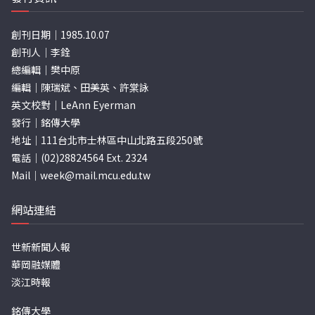
創刊日期｜1985.10.07
創刊人｜李銓
總編輯｜樊中原
編輯｜陳瑞斌、田美英、許棠詠
英文校對｜LeAnn Eyerman
發行｜銘傳大學
地址｜111台北市士林區中山北路五段250號
電話｜(02)28824564 Ext. 2324
Mail｜
week@mail.mcu.edu.tw
網站連結
世新新聞人報
華岡融媒體
淡江時報
銘傳大學