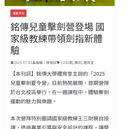
運動天地
銘傳兒童擊劍營登場 國
家級教練帶領劍指新體
驗
2025-07-02
編輯｜陳瑞斌
1241期
,
擊劍
,
體育室
【本刊訊】銘傳大學體育室主辦的「2025
兒童擊劍夏令營」日前熱鬧展開，首期營隊
於台北校區舉行，在一週課程中，體驗擊劍
運動的魅力與樂趣。
本次營隊特別邀請國家級教練王三財親自授
課，透過專業引導與安全設計的課程，讓學