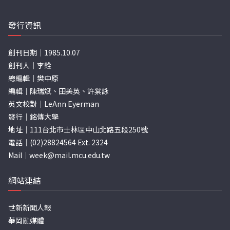
發行資訊
創刊日期｜1985.10.07
創刊人｜李銓
總編輯｜樊中原
編輯｜陳瑞斌、田美英、許棠詠
英文校對｜LeAnn Eyerman
發行｜銘傳大學
地址｜111台北市士林區中山北路五段250號
電話｜(02)28824564 Ext. 2324
Mail｜
week@mail.mcu.edu.tw
網站連結
世新新聞人報
華岡融媒體