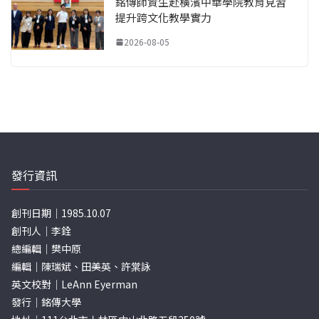
銘傳師資生赴橫濱中華學院教育見習
提升跨文化教學實力
2026-08-05
發行資訊
創刊日期｜1985.10.07
創刊人｜李銓
總編輯｜樊中原
編輯｜陳瑞斌、田美英、許棠詠
英文校對｜LeAnn Eyerman
發行｜銘傳大學