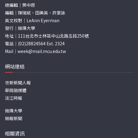
總編輯｜樊中原
編輯｜陳瑞斌、田美英、許棠詠
英文校對｜LeAnn Eyerman
發行｜銘傳大學
地址｜111台北市士林區中山北路五段250號
電話｜(02)28824564 Ext. 2324
Mail｜
week@mail.mcu.edu.tw
網站連結
世新新聞人報
華岡融媒體
淡江時報
銘傳大學
銘報新聞
相關資訊