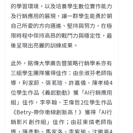
的學習環境，以及培養學生數位實作能力
及行銷應用的展現，讓一群學生能勇於朝
自己所愛的方向邁進、堅持與努力，在極
限時程中保持高昂的戰鬥力與穩定性，最
後呈現出亮麗的訓練成果。
此外，銘傳大學廣告暨策略行銷學系亦有
三組學生團隊獲得佳作：由余淑芬老師指
導，利家蔚、張茗瑄、許嘉儀、陳孝綺4
位學生作品《義起動動》獲「AI行銷應用
組」佳作，李亭翰、王偉哲2位學生作品
《Betry-帶你衝線創新高！》獲得「AI行
銷影片創作組」佳作；由莊東燐老師指
導，陳彥勳、馬家洛、李紫瑜、沈徽豪4