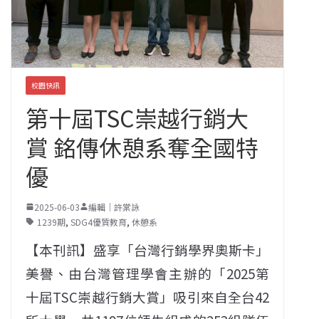
校園快訊
第十屆TSC崇越行銷大
賞 銘傳休憩系奪全國特
優
2025-06-03
編輯｜許棠詠
1239期
,
SDG4優質教育
,
休憩系
【本刊訊】盛享「台灣行銷學界奧斯卡」
美譽、由台灣管理學會主辦的「2025第
十屆TSC崇越行銷大賞」吸引來自全台42