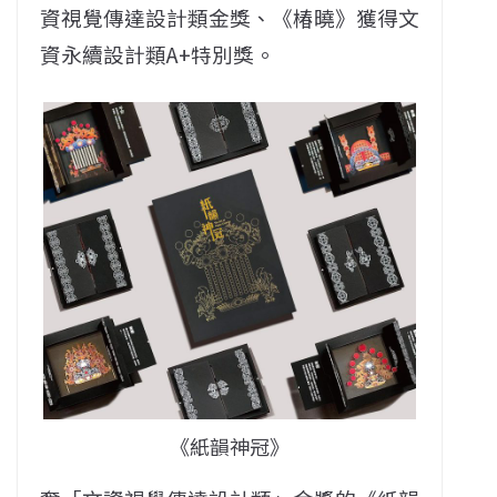
資視覺傳達設計類金獎、《椿曉》獲得文
資永續設計類A+特別獎。
《紙韻神冠》