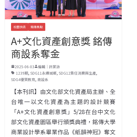
校園快訊
銘傳焦點
A+文化資產創意獎 銘傳
商設系奪金
2025-06-03
編輯｜許棠詠
1239期
,
SDG11永續城鄉
,
SDG12責任消費與生產
,
SDG4優質教育
,
商設系
【本刊訊】由文化部文化資產局主辦、全
台唯一以文化資產為主題的設計競賽
「A+文化資產創意獎」5/28在台中文化
部文化資產園區舉行頒獎典禮，銘傳大學
商業設計學系畢業作品《紙韻神冠》奪文