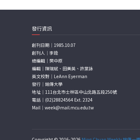
發行資訊
創刊日期｜1985.10.07
創刊人｜李銓
總編輯｜樊中原
編輯｜陳瑞斌、田美英、許棠詠
英文校對｜LeAnn Eyerman
發行｜銘傳大學
地址｜111台北市士林區中山北路五段250號
電話｜(02)28824564 Ext. 2324
Mail｜
week@mail.mcu.edu.tw
Copyright © 2016-2026
Ming Chuan Weekly 銘傳一