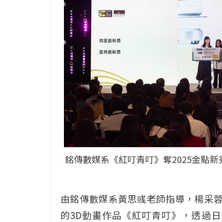
銘傳數媒系《紅叮青叮》奪2025金點
由銘傳數媒系黃思彧老師指導，楊采蓉
的3D動畫作品《紅叮青叮》，透過