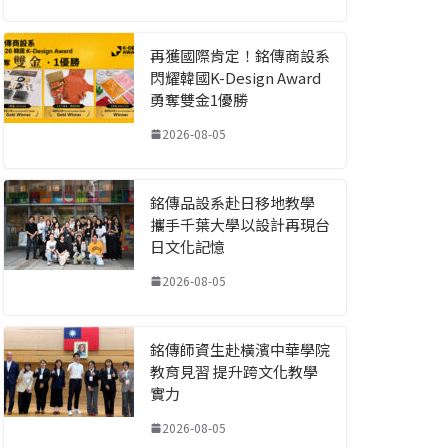
再獲國際肯定！銘傳商設系
閃耀韓國K-Design Award
勇奪雙金1優勝
2026-08-05
銘傳品設系赴日移地教學
攜手千葉大學以設計再現台
日文化記憶
2026-08-05
銘傳師資生赴橫濱中華學院
教育見習 提升跨文化教學
實力
2026-08-05