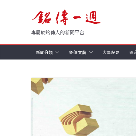
Skip
to
content
專屬於銘傳人的新聞平台
新聞分類
銘傳文藝
大事紀要
影