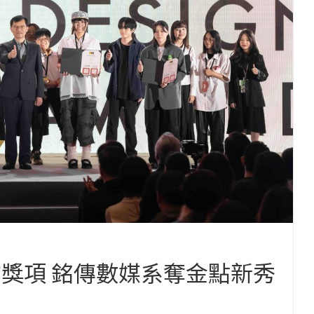
方獎項 銘傳數媒系奪金點新秀