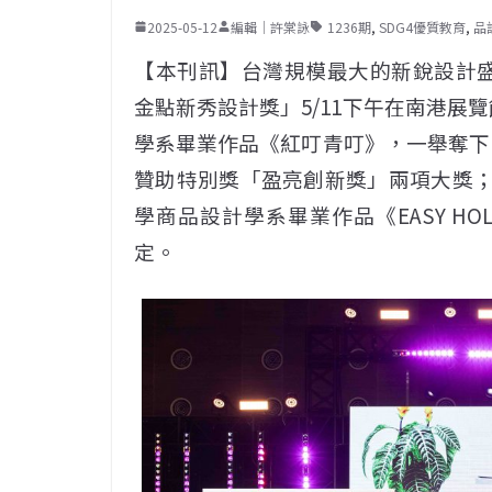
2025-05-12
編輯｜許棠詠
1236期
,
SDG4優質教育
,
品
【本刊訊】台灣規模最大的新銳設計盛會
金點新秀設計獎」5/11下午在南港展
學系畢業作品《紅叮青叮》，一舉奪下
贊助特別獎「盈亮創新獎」兩項大獎；「
學商品設計學系畢業作品《EASY H
定。