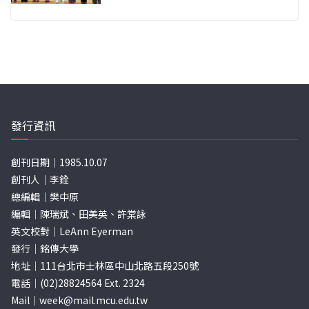
發行資訊
創刊日期｜1985.10.07
創刊人｜李銓
總編輯｜樊中原
編輯｜陳瑞斌、田美英、許棠詠
英文校對｜LeAnn Eyerman
發行｜銘傳大學
地址｜111台北市士林區中山北路五段250號
電話｜(02)28824564 Ext. 2324
Mail｜
week@mail.mcu.edu.tw