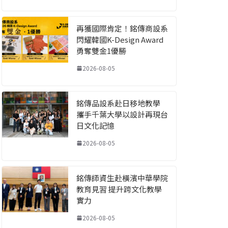
再獲國際肯定！銘傳商設系
閃耀韓國K-Design Award
勇奪雙金1優勝
2026-08-05
銘傳品設系赴日移地教學
攜手千葉大學以設計再現台
日文化記憶
2026-08-05
銘傳師資生赴橫濱中華學院
教育見習 提升跨文化教學
實力
2026-08-05