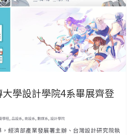
銘傳大學設計學院4系畢展齊登
漫學程
,
品設系
,
商設系
,
數媒系
,
設計學院
導，經濟部產業發展署主辦、台灣設計研究院執