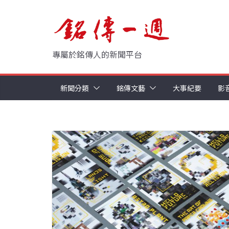
Skip
to
content
專屬於銘傳人的新聞平台
新聞分類
銘傳文藝
大事紀要
影