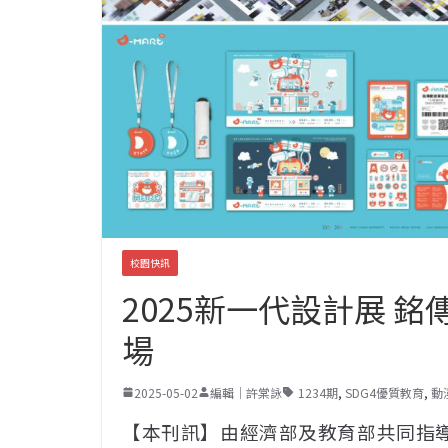
校園快訊
2025新一代設計展 
場
2025-05-02
編輯｜許棠詠
1234期
,
SDG4優質教育
,
動
【本刊訊】由經濟部及教育部共同指