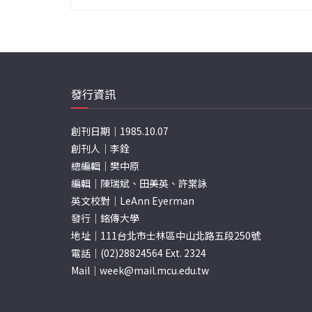
發行資訊
創刊日期｜1985.10.07
創刊人｜李銓
總編輯｜樊中原
編輯｜陳瑞斌、田美英、許棠詠
英文校對｜LeAnn Eyerman
發行｜銘傳大學
地址｜111台北市士林區中山北路五段250號
電話｜(02)28824564 Ext. 2324
Mail｜
week@mail.mcu.edu.tw