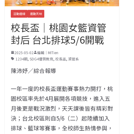
活動連線
運動天地
校長盃｜桃園女籃資管
封后 台北排球5/6開戰
2025-05-02
編輯｜MITien
1234期
,
SDG4優質教育
,
校長盃
,
資管系
陳沛妤／綜合報導
一年一度的校長盃運動賽事熱力開打，桃
園校區率先於4月展開各項競技，進入五
月後更是戰況激烈，天天課後皆有精彩對
決；台北校區則自5/6（二）起陸續加入
排球、籃球等賽事，全校師生熱情參與，