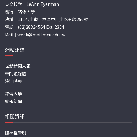
英文校對｜LeAnn Eyerman
發行｜銘傳大學
地址｜111台北市士林區中山北路五段250號
電話｜(02)28824564 Ext. 2324
Mail｜
week@mail.mcu.edu.tw
網站連結
世新新聞人報
華岡融媒體
淡江時報
銘傳大學
銘報新聞
相關資訊
隱私權聲明