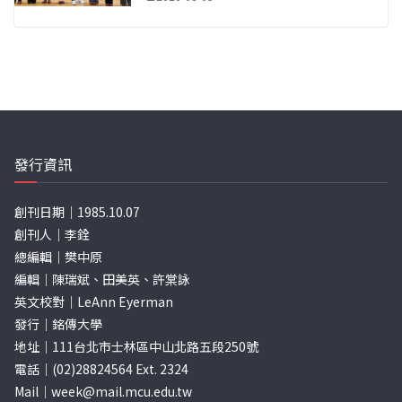
發行資訊
創刊日期｜1985.10.07
創刊人｜李銓
總編輯｜樊中原
編輯｜陳瑞斌、田美英、許棠詠
英文校對｜LeAnn Eyerman
發行｜銘傳大學
地址｜111台北市士林區中山北路五段250號
電話｜(02)28824564 Ext. 2324
Mail｜
week@mail.mcu.edu.tw