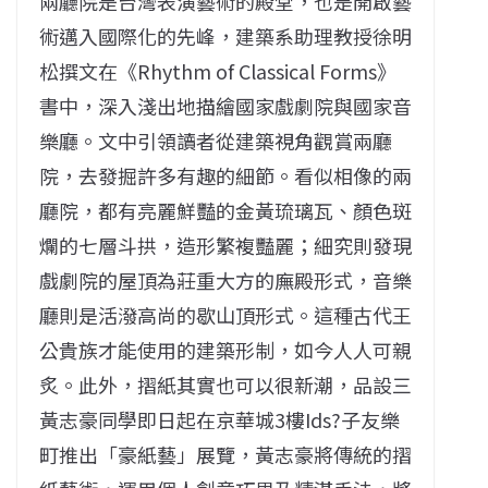
兩廳院是台灣表演藝術的殿堂，也是開啟藝
術邁入國際化的先峰，建築系助理教授徐明
松撰文在《Rhythm of Classical Forms》
書中，深入淺出地描繪國家戲劇院與國家音
樂廳。文中引領讀者從建築視角觀賞兩廳
院，去發掘許多有趣的細節。看似相像的兩
廳院，都有亮麗鮮豔的金黃琉璃瓦、顏色斑
爛的七層斗拱，造形繁複豔麗；細究則發現
戲劇院的屋頂為莊重大方的廡殿形式，音樂
廳則是活潑高尚的歇山頂形式。這種古代王
公貴族才能使用的建築形制，如今人人可親
炙。此外，摺紙其實也可以很新潮，品設三
黃志豪同學即日起在京華城3樓Ids?子友樂
町推出「豪紙藝」展覽，黃志豪將傳統的摺