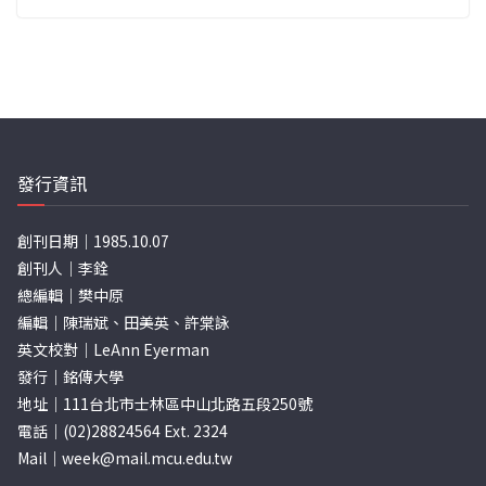
發行資訊
創刊日期｜1985.10.07
創刊人｜李銓
總編輯｜樊中原
編輯｜陳瑞斌、田美英、許棠詠
英文校對｜LeAnn Eyerman
發行｜銘傳大學
地址｜111台北市士林區中山北路五段250號
電話｜(02)28824564 Ext. 2324
Mail｜
week@mail.mcu.edu.tw