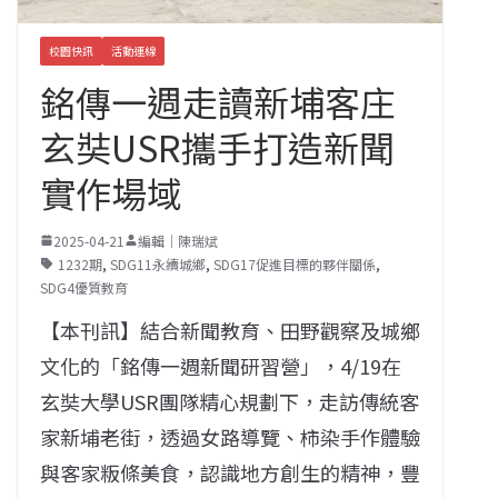
校園快訊
活動連線
銘傳一週走讀新埔客庄
玄奘USR攜手打造新聞
實作場域
2025-04-21
編輯｜陳瑞斌
1232期
,
SDG11永續城鄉
,
SDG17促進目標的夥伴關係
,
SDG4優質教育
【本刊訊】結合新聞教育、田野觀察及城鄉
文化的「銘傳一週新聞研習營」，4/19在
玄奘大學USR團隊精心規劃下，走訪傳統客
家新埔老街，透過女路導覽、柿染手作體驗
與客家粄條美食，認識地方創生的精神，豐