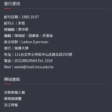
發行資訊
創刊日期｜1985.10.07
創刊人｜李銓
總編輯｜樊中原
編輯｜陳瑞斌、田美英、許棠詠
英文校對｜LeAnn Eyerman
發行｜銘傳大學
地址｜111台北市士林區中山北路五段250號
電話｜(02)28824564 Ext. 2324
Mail｜
week@mail.mcu.edu.tw
網站連結
世新新聞人報
華岡融媒體
淡江時報