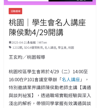
活動連線
桃園｜學生會名人講座
陳侯勳4/29開講
2025-04-21
編輯｜MITien
1232期
,
SDG4優質教育
,
名人講座
,
學生會
,
桃園
王玄昀／桃園報導
桃園校區學生會將於4/29（二）14:00至
16:00在P101會議室舉辦「
名人講座
」，
特別邀請業界講師陳侯勳老師主講【溝通
與談判祕笈】，透過職場實戰經驗與深入
淺出的解析，帶領同學掌握有效溝通與談