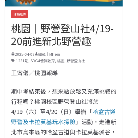
活動連線
桃園｜野營登山社4/19-
20前進新北野營趣
2025-04-09
編輯｜MITien
1231期
,
SDG4優質教育
,
桃園
,
野營登山社
王甯儀／桃園報導
期中考結束後，想來點放鬆又充滿挑戰的
行程嗎？桃園校區野營登山社將於
4/19（六）至4/20（日）舉辦「
哈盆古道
野營及卡拉莫基玩水探險
」活動，走進新
北市烏來區的哈盆古道與卡拉莫基溪谷，