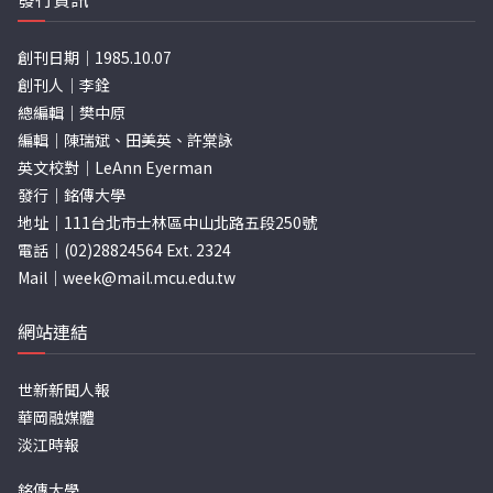
創刊日期｜1985.10.07
創刊人｜李銓
總編輯｜樊中原
編輯｜陳瑞斌、田美英、許棠詠
英文校對｜LeAnn Eyerman
發行｜銘傳大學
地址｜111台北市士林區中山北路五段250號
電話｜(02)28824564 Ext. 2324
Mail｜
week@mail.mcu.edu.tw
網站連結
世新新聞人報
華岡融媒體
淡江時報
銘傳大學