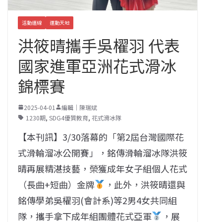
活動連線
運動天地
洪筱晴攜手吳櫂羽 代表
國家進軍亞洲花式滑冰
錦標賽
2025-04-01
編輯｜陳瑞斌
1230期
,
SDG4優質教育
,
花式滑冰隊
【本刊訊】3/30落幕的「第2屆台灣國際花
式滑輪溜冰公開賽」，銘傳滑輪溜冰隊洪筱
晴再展精湛技藝，榮獲成年女子組個人花式
（長曲+短曲）金牌
，此外，洪筱晴還與
銘傳學弟吳櫂羽(會計系)等2男4女共同組
隊，攜手拿下成年組團體花式亞軍
，展