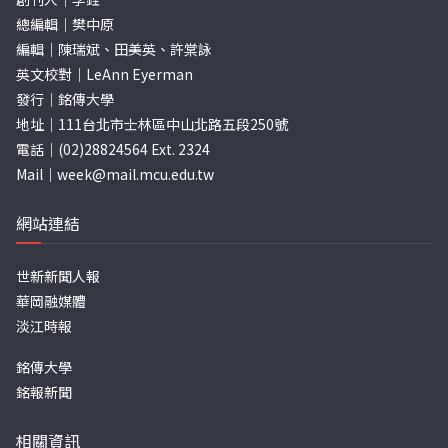
總編輯｜樊中原
編輯｜陳瑞斌、田美英、許棠詠
英文校對｜LeAnn Eyerman
發行｜銘傳大學
地址｜111台北市士林區中山北路五段250號
電話｜(02)28824564 Ext. 2324
Mail｜
week@mail.mcu.edu.tw
網站連結
世新新聞人報
華岡融媒體
淡江時報
銘傳大學
銘報新聞
相關資訊