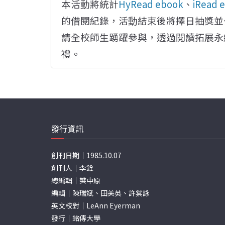
本活動將統計
HyRead ebook
、
iRea
的借閱紀錄，活動結束後將擇日抽獎並
請全校師生踴躍參與，透過閱讀拓展永
禮。
發行資訊
創刊日期｜1985.10.07
創刊人｜李銓
總編輯｜樊中原
編輯｜陳瑞斌、田美英、許棠詠
英文校對｜LeAnn Eyerman
發行｜銘傳大學