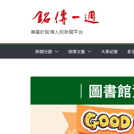
Skip
to
content
專屬於銘傳人的新聞平台
新聞分類
銘傳文藝
大事紀要
影