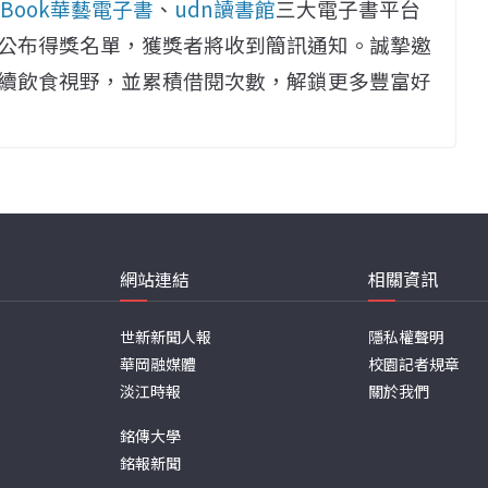
d eBook華藝電子書
、
udn讀書館
三大電子書平台
公布得獎名單，獲獎者將收到簡訊通知。誠摯邀
續飲食視野，並累積借閱次數，解鎖更多豐富好
網站連結
相關資訊
世新新聞人報
隱私權聲明
華岡融媒體
校園記者規章
淡江時報
關於我們
銘傳大學
銘報新聞