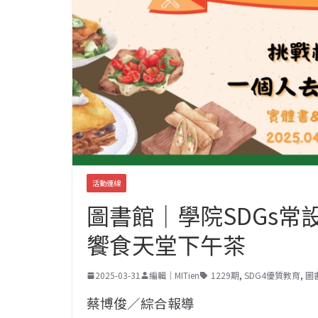
活動連線
圖書館｜學院SDGs常
饗食天堂下午茶
2025-03-31
編輯｜MITien
1229期
,
SDG4優質教育
,
圖
蔡博俊／綜合報導