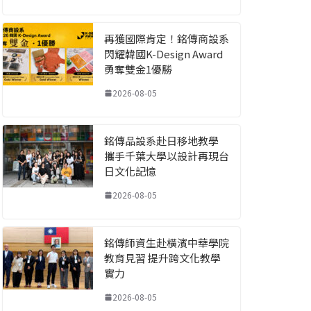
再獲國際肯定！銘傳商設系
閃耀韓國K-Design Award
勇奪雙金1優勝
2026-08-05
銘傳品設系赴日移地教學
攜手千葉大學以設計再現台
日文化記憶
2026-08-05
銘傳師資生赴橫濱中華學院
教育見習 提升跨文化教學
實力
2026-08-05