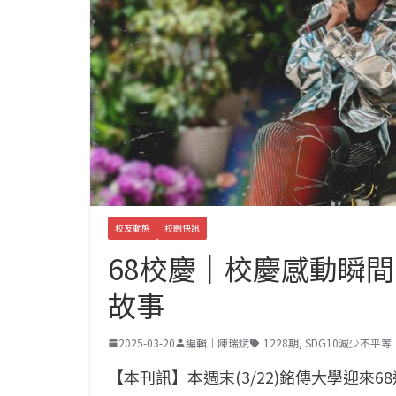
校友動態
校園快訊
68校慶｜校慶感動瞬
故事
2025-03-20
編輯｜陳瑞斌
1228期
,
SDG10減少不平等
【本刊訊】本週末(3/22)銘傳大學迎