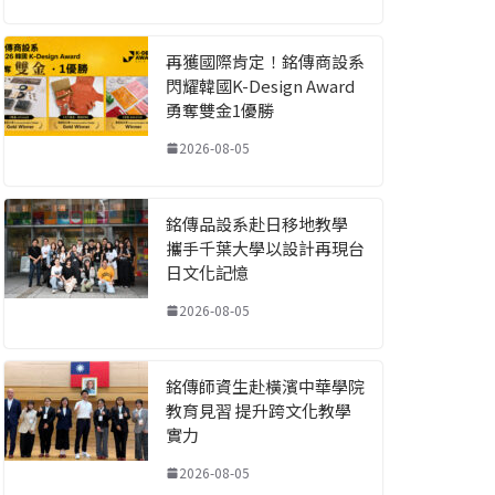
再獲國際肯定！銘傳商設系
閃耀韓國K-Design Award
勇奪雙金1優勝
2026-08-05
銘傳品設系赴日移地教學
攜手千葉大學以設計再現台
日文化記憶
2026-08-05
銘傳師資生赴橫濱中華學院
教育見習 提升跨文化教學
實力
2026-08-05