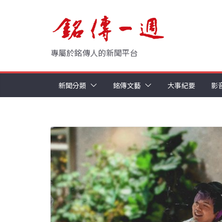
Skip
to
content
專屬於銘傳人的新聞平台
新聞分類
銘傳文藝
大事紀要
影