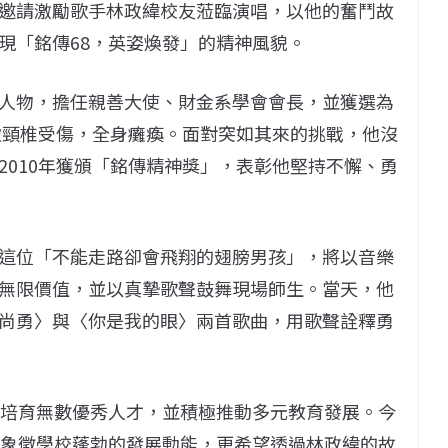
邀請激勵歌手林政緯校友蒞臨演唱，以他的奮鬥故
現「銘傳68，英姿煥發」的精神風貌。
人物，擔任親善大使、財金系學會會長，並獲選為
導致頸椎受傷，全身癱瘓。面對突如其來的挑戰，他沒
2010年獲頒「銘傳精神獎」，表彰他堅持不懈、勇
這位「不能走路卻會飛翔的翅膀男孩」，將以音樂
無限價值，並以真摯歌聲鼓舞現場師生。當天，他
尚勇〉與〈你是我的眼〉兩首歌曲，用歌聲詮釋勇
，培育無數優秀人才，並積極推動多元教育發展。今
僅象徵學校蓬勃的發展動能，更希望透過林政緯的故