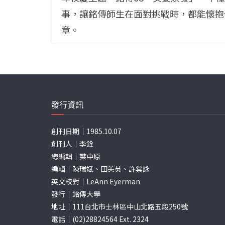
事，讓銘傳師生在面對挑戰時，都能懷抱
章。
發行資訊
創刊日期｜1985.10.07
創刊人｜李銓
總編輯｜樊中原
編輯｜陳瑞斌、田美英、許棠詠
英文校對｜LeAnn Eyerman
發行｜銘傳大學
地址｜111台北市士林區中山北路五段250號
電話｜(02)28824564 Ext. 2324