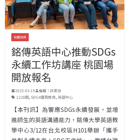
校園快訊
銘傳英語中心推動SDGs
永續工作坊講座 桃園場
開放報名
2025-03-19
編輯｜許棠詠
1228期
,
SDG4優質教育
,
英語中心
【本刊訊】為響應SDGs永續發展，並增
進師生的英語溝通能力，銘傳大學英語教
學中心3/12在台北校區H101舉辦「攜手