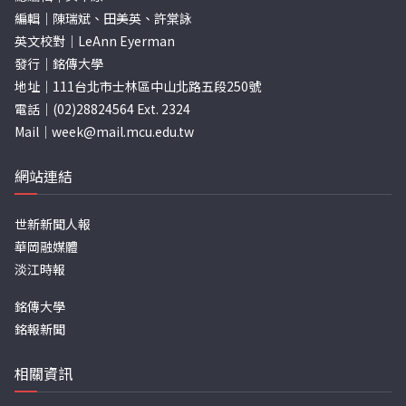
編輯｜陳瑞斌、田美英、許棠詠
英文校對｜LeAnn Eyerman
發行｜銘傳大學
地址｜111台北市士林區中山北路五段250號
電話｜(02)28824564 Ext. 2324
Mail｜
week@mail.mcu.edu.tw
網站連結
世新新聞人報
華岡融媒體
淡江時報
銘傳大學
銘報新聞
相關資訊