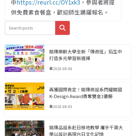
中
https://reurl.cc/OY1xk3
，參與者將提
供免費素食餐盒，歡迎師生踴躍報名。
搜尋
銘傳樂齡大學全新「傳奇班」招生中
打造多元學習新選擇
2026-08-06
再獲國際肯定！銘傳商設系閃耀韓國
K-Design Award勇奪雙金1優勝
2026-08-05
銘傳品設系赴日移地教學 攜手千葉大
學以設計再現台日文化記憶