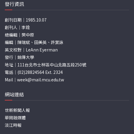
發行資訊
創刊日期｜1985.10.07
創刊人｜李銓
總編輯｜樊中原
編輯｜陳瑞斌、田美英、許棠詠
英文校對｜LeAnn Eyerman
發行｜銘傳大學
地址｜111台北市士林區中山北路五段250號
電話｜(02)28824564 Ext. 2324
Mail｜
week@mail.mcu.edu.tw
網站連結
世新新聞人報
華岡融媒體
淡江時報