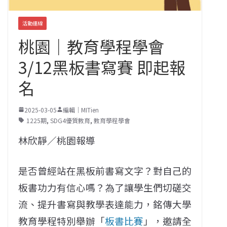
活動連線
桃園｜教育學程學會
3/12黑板書寫賽 即起報
名
2025-03-05
編輯｜MITien
1225期
,
SDG4優質教育
,
教育學程學會
林欣靜／桃園報導
是否曾經站在黑板前書寫文字？對自己的
板書功力有信心嗎？為了讓學生們切磋交
流、提升書寫與教學表達能力，銘傳大學
教育學程特別舉辦「
板書比賽
」，邀請全