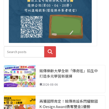
搜尋
銘傳樂齡大學全新「傳奇班」招生中
打造多元學習新選擇
2026-08-06
再獲國際肯定！銘傳商設系閃耀韓國
K-Design Award勇奪雙金1優勝