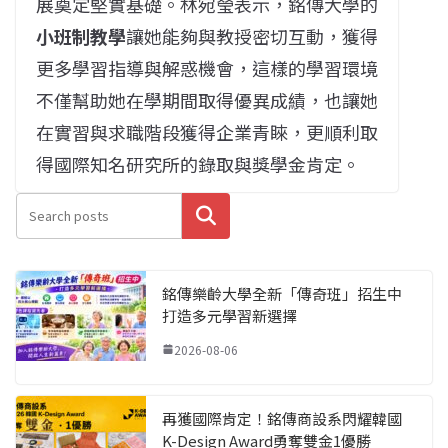
展奠定堅實基礎。林宛瑩表示，銘傳大學的
小班制教學
讓她能夠與教授密切互動，獲得
更多學習指導與解惑機會，這樣的學習環境
不僅幫助她在學期間取得優異成績，也讓她
在實習與求職階段獲得企業青睞，更順利取
得國際知名研究所的錄取與獎學金肯定。
搜尋
銘傳樂齡大學全新「傳奇班」招生中
打造多元學習新選擇
2026-08-06
再獲國際肯定！銘傳商設系閃耀韓國
K-Design Award勇奪雙金1優勝