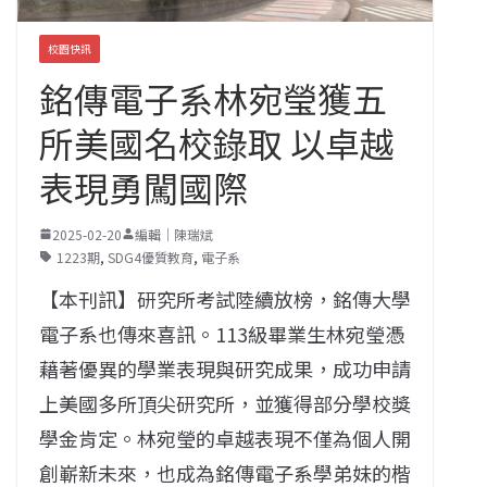
校園快訊
銘傳電子系林宛瑩獲五
所美國名校錄取 以卓越
表現勇闖國際
2025-02-20
編輯｜陳瑞斌
1223期
,
SDG4優質教育
,
電子系
【本刊訊】研究所考試陸續放榜，銘傳大學
電子系也傳來喜訊。113級畢業生林宛瑩憑
藉著優異的學業表現與研究成果，成功申請
上美國多所頂尖研究所，並獲得部分學校獎
學金肯定。林宛瑩的卓越表現不僅為個人開
創嶄新未來，也成為銘傳電子系學弟妹的楷