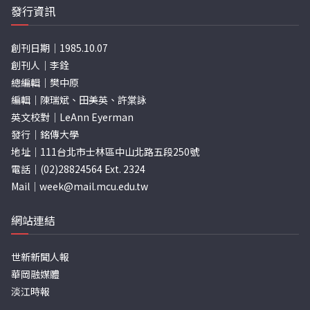
發行資訊
創刊日期｜1985.10.07
創刊人｜李銓
總編輯｜樊中原
編輯｜陳瑞斌、田美英、許棠詠
英文校對｜LeAnn Eyerman
發行｜銘傳大學
地址｜111台北市士林區中山北路五段250號
電話｜(02)28824564 Ext. 2324
Mail｜
week@mail.mcu.edu.tw
網站連結
世新新聞人報
華岡融媒體
淡江時報