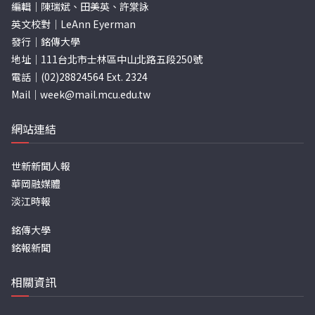
編輯｜陳瑞斌、田美英、許棠詠
英文校對｜LeAnn Eyerman
發行｜銘傳大學
地址｜111台北市士林區中山北路五段250號
電話｜(02)28824564 Ext. 2324
Mail｜
week@mail.mcu.edu.tw
網站連結
世新新聞人報
華岡融媒體
淡江時報
銘傳大學
銘報新聞
相關資訊