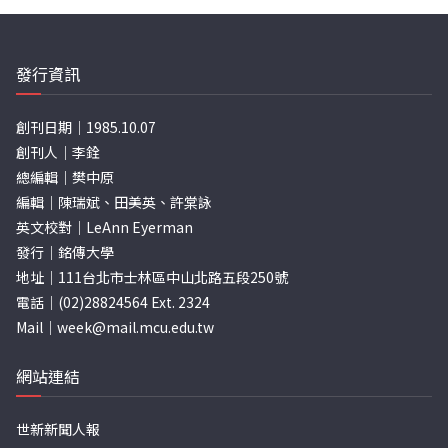
發行資訊
創刊日期｜1985.10.07
創刊人｜李銓
總編輯｜樊中原
編輯｜陳瑞斌、田美英、許棠詠
英文校對｜LeAnn Eyerman
發行｜銘傳大學
地址｜111台北市士林區中山北路五段250號
電話｜(02)28824564 Ext. 2324
Mail｜
week@mail.mcu.edu.tw
網站連結
世新新聞人報