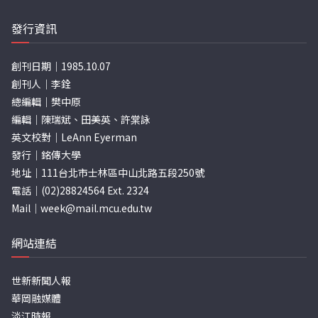
發行資訊
創刊日期｜1985.10.07
創刊人｜李銓
總編輯｜樊中原
編輯｜陳瑞斌、田美英、許棠詠
英文校對｜LeAnn Eyerman
發行｜銘傳大學
地址｜111台北市士林區中山北路五段250號
電話｜(02)28824564 Ext. 2324
Mail｜
week@mail.mcu.edu.tw
網站連結
世新新聞人報
華岡融媒體
淡江時報