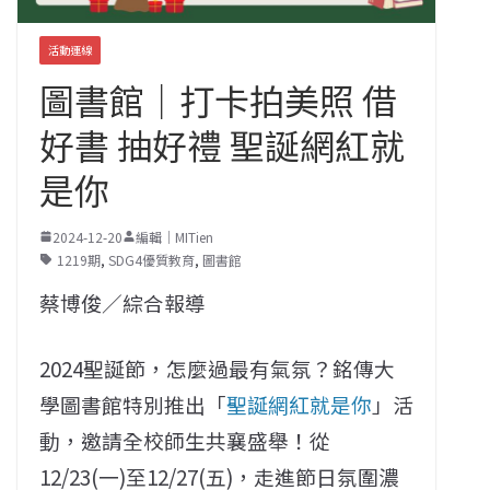
活動連線
圖書館｜打卡拍美照 借
好書 抽好禮 聖誕網紅就
是你
2024-12-20
編輯｜MITien
1219期
,
SDG4優質教育
,
圖書館
蔡博俊／綜合報導
2024聖誕節，怎麼過最有氣氛？銘傳大
學圖書館特別推出「
聖誕網紅就是你
」活
動，邀請全校師生共襄盛舉！從
12/23(一)至12/27(五)，走進節日氛圍濃