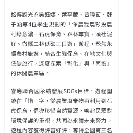
銘傳觀光系吳鈺婕、葉亭葳、曾瑋茹、蘇
子涵等4位學生規劃的「你農我農彰投農
村綠意濃—石虎保育、槑林尋寶、頭社泥
好、微醺二林低碳三日遊」遊程，聚焦永
續農村旅遊，結合生態保育、在地文化與
低碳旅行，深度探索「彰化」與「南投」
的休閒農業區。
響應聯合國永續發展SDGs目標，遊程圍
繞在「惜」字，從農業廢棄物再利用到石
虎保育，倡導珍惜自然資源，喚起民眾對
環境保護的重視，共同為永續未來努力。
遊程內容獲得評審好評，奪得全國第三名