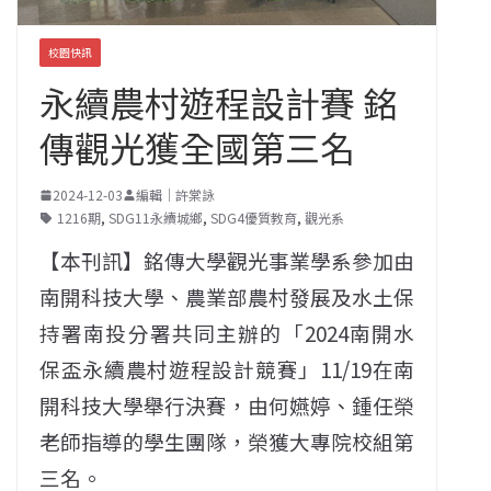
校園快訊
永續農村遊程設計賽 銘
傳觀光獲全國第三名
2024-12-03
編輯｜許棠詠
1216期
,
SDG11永續城鄉
,
SDG4優質教育
,
觀光系
【本刊訊】銘傳大學觀光事業學系參加由
南開科技大學、農業部農村發展及水土保
持署南投分署共同主辦的「2024南開水
保盃永續農村遊程設計競賽」11/19在南
開科技大學舉行決賽，由何嬿婷、鍾任榮
老師指導的學生團隊，榮獲大專院校組第
三名。