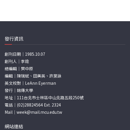
發行資訊
創刊日期｜1985.10.07
創刊人｜李銓
總編輯｜樊中原
編輯｜陳瑞斌、田美英、許棠詠
英文校對｜LeAnn Eyerman
發行｜銘傳大學
地址｜111台北市士林區中山北路五段250號
電話｜(02)28824564 Ext. 2324
Mail｜
week@mail.mcu.edu.tw
網站連結