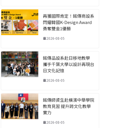
再獲國際肯定！銘傳商設系
閃耀韓國K-Design Award
勇奪雙金1優勝
2026-08-05
銘傳品設系赴日移地教學
攜手千葉大學以設計再現台
日文化記憶
2026-08-05
銘傳師資生赴橫濱中華學院
教育見習 提升跨文化教學
實力
2026-08-05