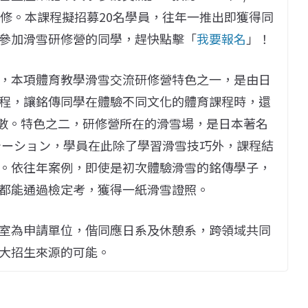
研修。本課程擬招募20名學員，往年一推出即獲得同
參加滑雪研修營的同學，趕快點擊「
我要報名
」！
，本項體育教學滑雪交流研修營特色之一，是由日
程，讓銘傳同學在體驗不同文化的體育課程時，還
時數。特色之二，研修營所在的滑雪場，是日本著名
テーション，學員在此除了學習滑雪技巧外，課程結
。依往年案例，即使是初次體驗滑雪的銘傳學子，
都能通過檢定考，獲得一紙滑雪證照。
室為申請單位，偕同應日系及休憩系，跨領域共同
大招生來源的可能。