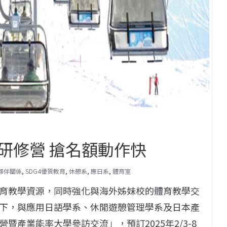
研修營 搶名額動作快
的夥伴關係
,
SDG4優質教育
,
休憩系
,
應日系
,
體育室
育教學資源，同時強化與海外姊妹校的體育教學交
下，與應用日語學系、休閒遊憩管理學系及日本產
營暨產業能率大學
參訪交流」，預訂2025年2/3-8