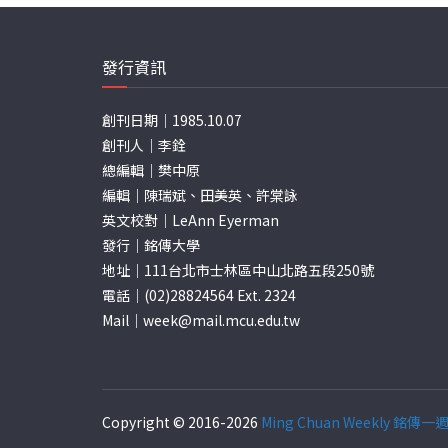
發行資訊
創刊日期｜1985.10.07
創刊人｜李銓
總編輯｜樊中原
編輯｜陳瑞斌、田美英、許棠詠
英文校對｜LeAnn Eyerman
發行｜銘傳大學
地址｜111台北市士林區中山北路五段250號
電話｜(02)28824564 Ext. 2324
Mail｜
week@mail.mcu.edu.tw
Copyright © 2016-2026
Ming Chuan Weekly 銘傳一