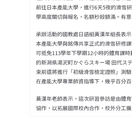
前往日本產能大學，進行6天5夜的滑雪
學高度關切與報名，名額秒殺額滿。有意
承辦活動的國教處日語組黃漢年組長表示
本產能大學與銘傳共享正式的滑雪研修課
可抵免113學年下學期12小時的體育課
的新潟県湯沢町かぐらスキー場 田代ス
束前還將進行「初級滑雪檢定證照」測驗
在產能大學專業師資指導下，幾乎百分百
黃漢年老師表示，這次研習參訪是由體育
協作，以拓展國際校內合作，校外分工擴