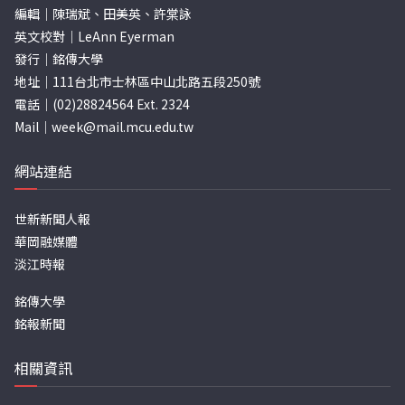
編輯｜陳瑞斌、田美英、許棠詠
英文校對｜LeAnn Eyerman
發行｜銘傳大學
地址｜111台北市士林區中山北路五段250號
電話｜(02)28824564 Ext. 2324
Mail｜
week@mail.mcu.edu.tw
網站連結
世新新聞人報
華岡融媒體
淡江時報
銘傳大學
銘報新聞
相關資訊