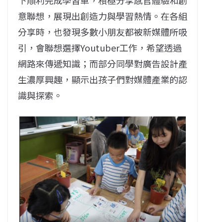
意聯想，展現出創造力與學習熱情。
在各組
分享時
，
也發現
多數小朋友
都
被新媒體所吸
引，
會聯想
選擇
Youtuber
工作
，希
望透過
網路來傳遞知識；而部分同學對廣告設計產
生濃厚興趣，顯示出孩子們對媒體產業的認
識與探索。