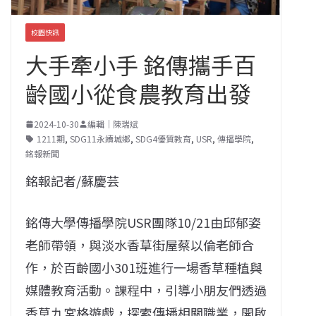
校園快訊
大手牽小手 銘傳攜手百
齡國小從食農教育出發
2024-10-30
編輯｜陳瑞斌
1211期
,
SDG11永續城鄉
,
SDG4優質教育
,
USR
,
傳播學院
,
銘報新聞
銘報記者/蘇慶芸
銘傳大學傳播學院USR團隊10/21由邱郁姿
老師
帶領
，與淡水香草街屋蔡以倫老師合
作，於
百齡國小
301
班
進行
一場香草種植與
媒體教育活動。課程中，引導小朋友們透過
香草九宮格遊戲，探索傳播相關職業，
開啟