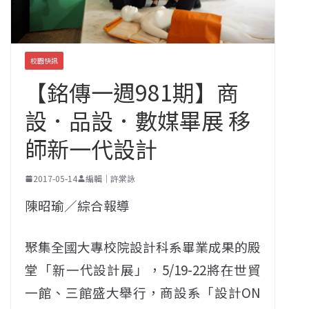
校園快訊
【銘傳一週981期】商
設．品設．數媒畢展 移
師新一代設計
2017-05-14
編輯｜許棠詠
陳昭瑜／綜合報導
聚集全國大專校院設計科系畢業成果的殿
堂「新一代設計展」，5/19-22將在世貿
一館、三館盛大舉行，商設系「設計ON