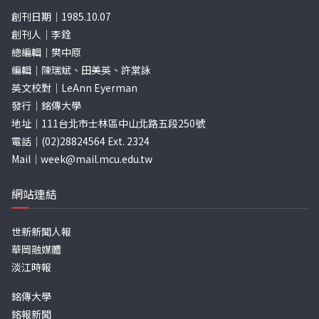
創刊日期｜1985.10.07
創刊人｜李銓
總編輯｜樊中原
編輯｜陳瑞斌、田美英、許棠詠
英文校對｜LeAnn Eyerman
發行｜銘傳大學
地址｜111台北市士林區中山北路五段250號
電話｜(02)28824564 Ext. 2324
Mail｜
week@mail.mcu.edu.tw
網站連結
世新新聞人報
華岡融媒體
淡江時報
銘傳大學
銘報新聞