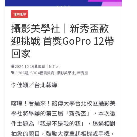
活動連線
攝影美學社｜新秀盃歡
迎挑戰 首獎GoPro 12帶
回家
2024-10-16
編輯｜MITien
1209期
,
SDG4優質教育
,
攝影美學社
,
新秀盃
李佳穎／台北報導
喀嚓！看過來！銘傳大學台北校區攝影美
學社將舉辦的第三屆「新秀盃」，本次徵
件主題為「我是不是我的我」，透過相對
抽象的題目，鼓勵大家拿起相機或手機，