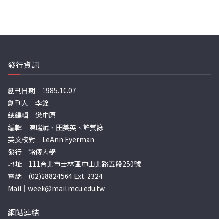
發行資訊
創刊日期｜1985.10.07
創刊人｜李銓
總編輯｜樊中原
編輯｜陳瑞斌、田美英、許棠詠
英文校對｜LeAnn Eyerman
發行｜銘傳大學
地址｜111台北市士林區中山北路五段250號
電話｜(02)28824564 Ext. 2324
Mail｜
week@mail.mcu.edu.tw
網站連結