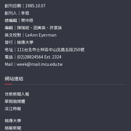
創刊日期｜1985.10.07
創刊人｜李銓
總編輯｜樊中原
編輯｜陳瑞斌、田美英、許棠詠
英文校對｜LeAnn Eyerman
發行｜銘傳大學
地址｜111台北市士林區中山北路五段250號
電話｜(02)28824564 Ext. 2324
Mail｜
week@mail.mcu.edu.tw
網站連結
世新新聞人報
華岡融媒體
淡江時報
銘傳大學
銘報新聞