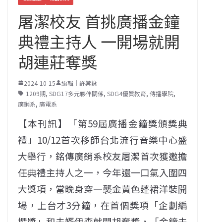
屠潔校友 首挑廣播金鐘
典禮主持人 一開場就開
胡連莊奪獎
2024-10-15
編輯｜許棠詠
1209期
,
SDG17多元夥伴關係
,
SDG4優質教育
,
傳播學院
,
廣銷系
,
廣電系
【本刊訊】「第59屆廣播金鐘獎頒獎典
禮」10/12首次移師台北流行音樂中心盛
大舉行，銘傳廣銷系校友屠潔首次獲邀擔
任典禮主持人之一，今年還一口氣入圍四
大獎項，當晚身穿一襲金黃色蓬裙洋裝開
場，上台才3分鐘，在首個獎項「企劃編
撰獎」和夫婿伊森就開胡奪獎，「金鐘夫